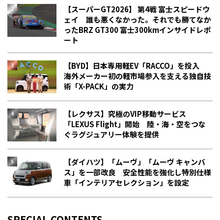
【スーパーGT2026】 第4戦 富士スピードウ
ェイ 誰も悪くなかった。それでも勝てなか
った――BRZ GT300 富士300kmインサイドレポ
ート
【BYD】日本専用軽EV「RACCO」を投入
海外メーカー初の軽市場参入を支える独自技
術「X-PACK」の実力
【レクサス】究極のVIP移動サービス
「LEXUS Flight」開始 陸・海・空をつな
ぐラグジュアリー体験を提供
【ダイハツ】「ムーヴ」「ムーヴ キャンバ
ス」を一部改良 安全性能を強化し特別仕様
車「インテリアセレクション」を設定
SPECIAL CONTENTS