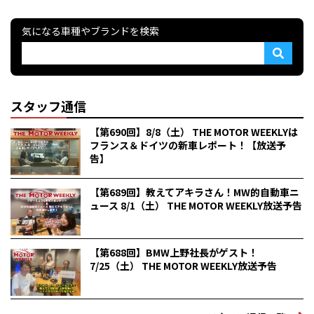
気になる車種やブランドを検索
スタッフ通信
【第690回】8/8（土） THE MOTOR WEEKLYは
フランス＆ドイツの新車レポート！【放送予
告】
【第689回】教えてアキラさん！MW的自動車ニ
ュース 8/1（土） THE MOTOR WEEKLY放送予告
【第688回】BMW上野社長がゲスト！
7/25（土） THE MOTOR WEEKLY放送予告