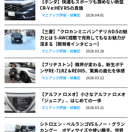
【ホンダ】快適もスポーツも諦めない新型
CR-V e:HEV RSの真価
マニアック評価・試乗記
2026.04.01
【三菱】“クロカンミニバン“デリカD:5の魅
力とは S-AWC搭載で完熟してもなお魅力が
深まる［開発者インタビュー］
マニアック評価・試乗記
2026.03.28
【ブリヂストン】限界が変わる。新生ポテ
ンザRE-71RZ＆RE005、驚異の進化を体感
マニアック評価・試乗記
2026.03.22
【アルファ ロメオ】小さなアルファ ロメオ
「ジュニア」、はじめての一歩
マニアック評価・試乗記
2026.03.21
シトロエン・ベルランゴVSルノー・グラン
カングー ボディサイズや使い勝手、世界