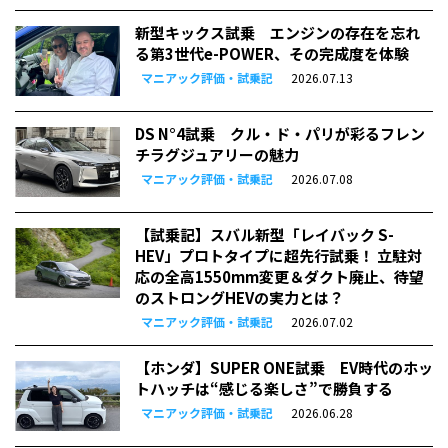
新型キックス試乗 エンジンの存在を忘れ
る第3世代e-POWER、その完成度を体験
マニアック評価・試乗記
2026.07.13
DS N°4試乗 クル・ド・パリが彩るフレン
チラグジュアリーの魅力
マニアック評価・試乗記
2026.07.08
【試乗記】スバル新型「レイバック S-
HEV」プロトタイプに超先行試乗！ 立駐対
応の全高1550mm変更＆ダクト廃止、待望
のストロングHEVの実力とは？
マニアック評価・試乗記
2026.07.02
【ホンダ】SUPER ONE試乗 EV時代のホッ
トハッチは“感じる楽しさ”で勝負する
マニアック評価・試乗記
2026.06.28