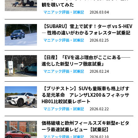
観を覗いてみた
マニアック評価・試乗記
2026.03.04
【SUBARU】雪上で試す！ターボ vs S-HEV
— 性格の違いがわかるフォレスター試乗記
マニアック評価・試乗記
2026.02.25
【日産】「EVを選ぶ理由がここにある──
進化した新型リーフ徹底試乗」
マニアック評価・試乗記
2026.02.24
【ブリヂストン】SUVも量販車も格上げす
る足元革命 アレンザLX200＆フィネッサ
HB01比較試乗レポート
マニアック評価・試乗記
2026.02.22
価格破壊と欧州フィール――スズキ新型e-ビタ
ーラ最速試乗レビュー【試乗記】
マニアック評価・試乗記
2026.02.10