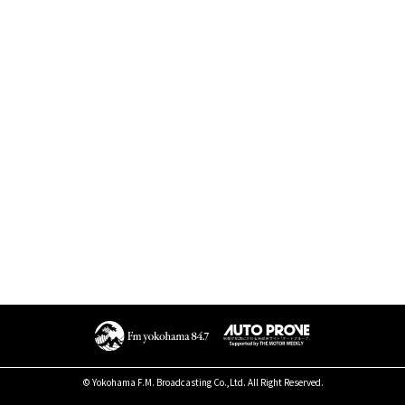
© Yokohama F.M. Broadcasting Co.,Ltd. All Right Reserved.