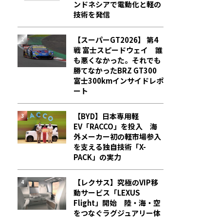
ンドネシアで電動化と軽の
技術を発信
【スーパーGT2026】 第4
戦 富士スピードウェイ 誰
も悪くなかった。それでも
勝てなかった――BRZ GT300
富士300kmインサイドレポ
ート
【BYD】日本専用軽
EV「RACCO」を投入 海
外メーカー初の軽市場参入
を支える独自技術「X-
PACK」の実力
【レクサス】究極のVIP移
動サービス「LEXUS
Flight」開始 陸・海・空
をつなぐラグジュアリー体