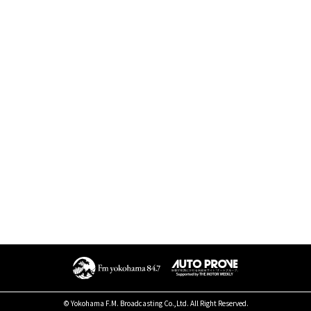
© Yokohama F.M. Broadcasting Co.,Ltd. All Right Reserved.