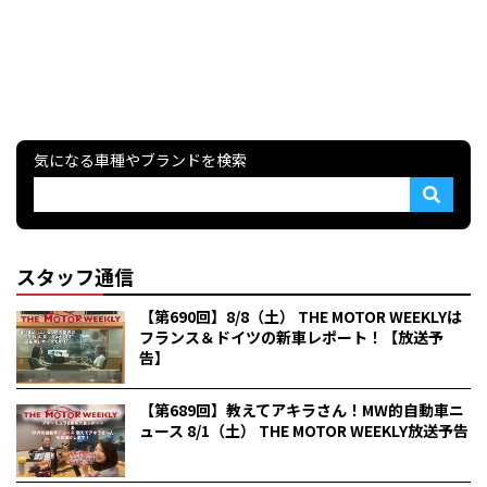
気になる車種やブランドを検索
スタッフ通信
【第690回】8/8（土） THE MOTOR WEEKLYは
フランス＆ドイツの新車レポート！【放送予
告】
【第689回】教えてアキラさん！MW的自動車ニ
ュース 8/1（土） THE MOTOR WEEKLY放送予告