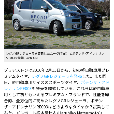
レグノGRレジェーラを装着したムーヴ(手前）とポテンザ･アドレナリン
AE003を装着したN-ONE
ブリヂストンは2016年2月15日から、初の軽自動車用プレ
ミアムタイヤ、
レグノGRレジェーラを発売
した。また同
日、軽自動車用サイズのスポーツタイヤ、
ポテンザ・アド
レナリンRE003
も発売を開始している。これらは軽自動車
用として初ともいえるプレミアム・ブランドで、性能を総
合的、全方位的に高めたレグノGRレジェーラ、ポテン
ザ・アドレナリンRE003はどのようなタイヤか？試乗して
みた。＜レポート松本晴比古/Haruhiko Matsumoto＞