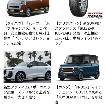
【ダイハツ】「ムーヴ」「ム
【ブリヂストン】新SUV向け
ーヴ キャンバス」を一部改
スタッドレス「BLIZZAK
良 安全性能を強化し特別仕
ICEPEAK」発売 氷上性能
様車「インテリアセレクショ
11％向上、摩耗ライフ14％ア
ン」を設定
ップ
新型アウディQ3スポーツバッ
【ホンダ】「N-BOX」マイナ
ク試乗 デジタル化と上質な
ーチェンジ CUSTOM刷新と
乗り味で大きく進化
「JOY BLACK STYLE」を新設
定