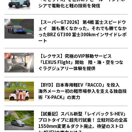
シアで電動化と軽の技術を発信
【スーパーGT2026】 第4戦 富士スピードウ
ェイ 誰も悪くなかった。それでも勝てなか
った――BRZ GT300 富士300kmインサイドレポ
ート
【レクサス】究極のVIP移動サービス
「LEXUS Flight」開始 陸・海・空をつな
ぐラグジュアリー体験を提供
【BYD】日本専用軽EV「RACCO」を投入
海外メーカー初の軽市場参入を支える独自技
術「X-PACK」の実力
【試乗記】スバル新型「レイバック S-HEV」
プロトタイプに超先行試乗！ 立駐対応の全高
1550mm変更＆ダクト廃止、待望のストロ