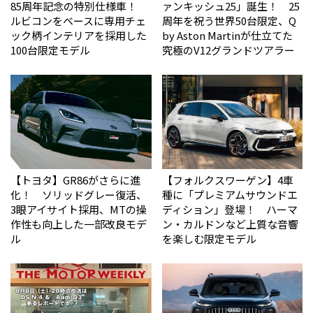
85周年記念の特別仕様車！
ァンキッシュ25」誕生！ 25
ルビコンをベースに専用チェ
周年を祝う世界50台限定、Q
ック柄インテリアを採用した
by Aston Martinが仕立てた
100台限定モデル
究極のV12グランドツアラー
【トヨタ】GR86がさらに進
【フォルクスワーゲン】4車
化！ ソリッドグレー復活、
種に「プレミアムサウンドエ
3眼アイサイト採用、MTの操
ディション」登場！ ハーマ
作性も向上した一部改良モデ
ン・カルドンなど上質な音響
ル
を楽しむ限定モデル