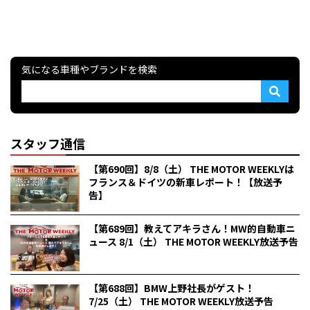
気になる車種やブランドを検索
スタッフ通信
【第690回】8/8（土） THE MOTOR WEEKLYは
フランス＆ドイツの新車レポート！【放送予
告】
【第689回】教えてアキラさん！MW的自動車ニ
ュース 8/1（土） THE MOTOR WEEKLY放送予告
【第688回】BMW上野社長がゲスト！
7/25（土） THE MOTOR WEEKLY放送予告