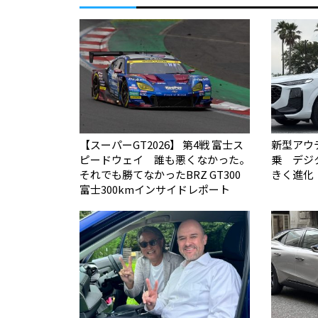
【スーパーGT2026】 第4戦 富士ス
新型アウ
ピードウェイ 誰も悪くなかった。
乗 デジ
それでも勝てなかった――BRZ GT300
きく進化
富士300kmインサイドレポート