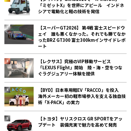
「ミゼットX」を世界にアピール インドネ
シアで電動化と軽の技術を発信
【スーパーGT2026】 第4戦 富士スピードウ
ェイ 誰も悪くなかった。それでも勝てなか
った――BRZ GT300 富士300kmインサイドレポ
ート
【レクサス】究極のVIP移動サービス
「LEXUS Flight」開始 陸・海・空をつな
ぐラグジュアリー体験を提供
【BYD】日本専用軽EV「RACCO」を投入
海外メーカー初の軽市場参入を支える独自技
術「X-PACK」の実力
【トヨタ】ヤリスクロス GR SPORTをアッ
プデート 装備充実で魅力を高めて発売