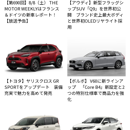
【第690回】8/8（土） THE
【アウディ】新型フラッグシ
MOTOR WEEKLYはフランス
ップSUV「Q9」を世界初公
＆ドイツの新車レポート！
開 ブランド史上最大ボディ
【放送予告】
と世界初OLEDリヤライト採
用
【トヨタ】ヤリスクロス GR
【ボルボ】 V60に新ラインア
SPORTをアップデート 装備
ップ 「Core B4」新設定と2
充実で魅力を高めて発売
つの特別仕様車で商品力を強
化