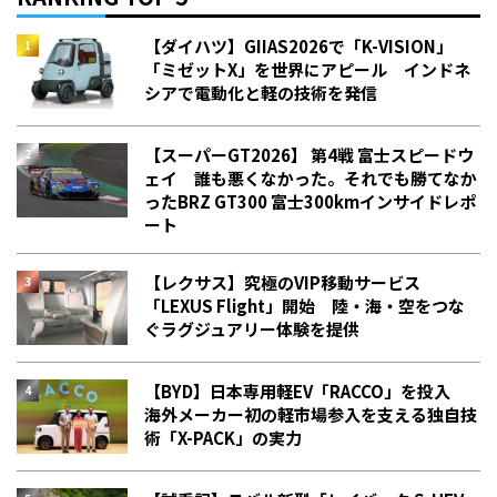
【ダイハツ】GIIAS2026で「K-VISION」
「ミゼットX」を世界にアピール インドネ
シアで電動化と軽の技術を発信
【スーパーGT2026】 第4戦 富士スピードウ
ェイ 誰も悪くなかった。それでも勝てなか
った――BRZ GT300 富士300kmインサイドレポ
ート
【レクサス】究極のVIP移動サービス
「LEXUS Flight」開始 陸・海・空をつな
ぐラグジュアリー体験を提供
【BYD】日本専用軽EV「RACCO」を投入
海外メーカー初の軽市場参入を支える独自技
術「X-PACK」の実力