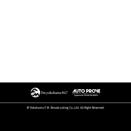
© Yokohama F.M. Broadcasting Co.,Ltd. All Right Reserved.