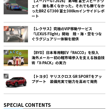
【スーパーGT2026】 第4戦 富士スピードウ
ェイ 誰も悪くなかった。それでも勝てなか
った――BRZ GT300 富士300kmインサイドレポ
ート
【レクサス】究極のVIP移動サービス
「LEXUS Flight」開始 陸・海・空をつな
ぐラグジュアリー体験を提供
【BYD】日本専用軽EV「RACCO」を投入
海外メーカー初の軽市場参入を支える独自技
術「X-PACK」の実力
【トヨタ】ヤリスクロス GR SPORTをアッ
プデート 装備充実で魅力を高めて発売
SPECIAL CONTENTS