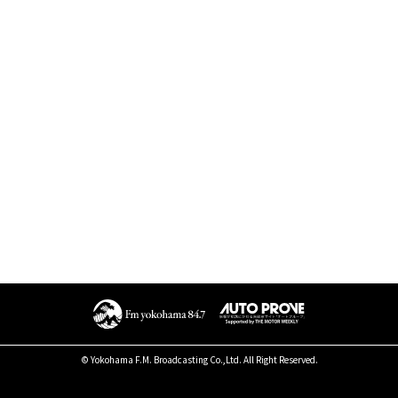
© Yokohama F.M. Broadcasting Co.,Ltd. All Right Reserved.