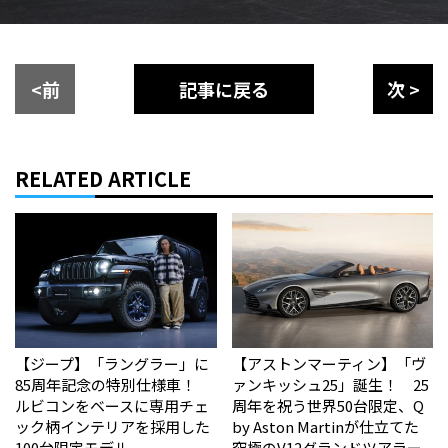
<前
記事に戻る
次 >
RELATED ARTICLE
【ジープ】「ラングラー」に
【アストンマーティン】「ヴ
85周年記念の特別仕様車！
ァンキッシュ25」誕生！ 25
ルビコンをベースに専用チェ
周年を祝う世界50台限定、Q
ック柄インテリアを採用した
by Aston Martinが仕立てた
100台限定モデル
究極のV12グランドツアラー