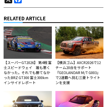
RELATED ARTICLE
【スーパーGT2026】 第4戦 富
【横浜ゴム】AXCR2026で12
士スピードウェイ 誰も悪く
チーム20台をサポート
なかった。それでも勝てなか
『GEOLANDAR M/T G003』
った――BRZ GT300 富士300km
で2連覇へ挑む三菱トライト
インサイドレポート
ンを支援