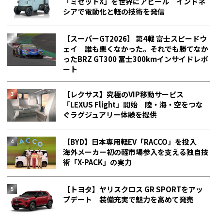
「ミゼットX」を世界にアピール インドネ
シアで電動化と軽の技術を発信
【スーパーGT2026】 第4戦 富士スピードウ
ェイ 誰も悪くなかった。それでも勝てなか
った――BRZ GT300 富士300kmインサイドレポ
ート
【レクサス】究極のVIP移動サービス
「LEXUS Flight」開始 陸・海・空をつな
ぐラグジュアリー体験を提供
【BYD】日本専用軽EV「RACCO」を投入
海外メーカー初の軽市場参入を支える独自技
術「X-PACK」の実力
【トヨタ】ヤリスクロス GR SPORTをアッ
プデート 装備充実で魅力を高めて発売