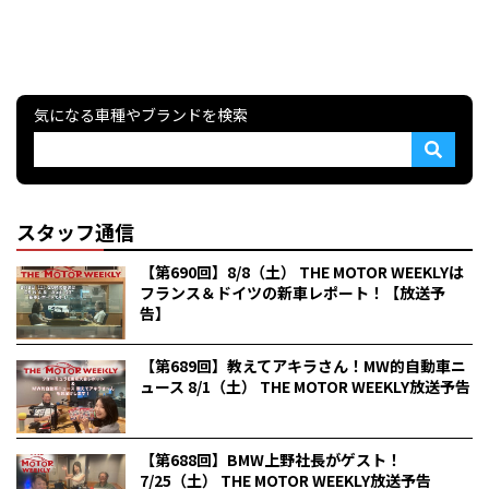
気になる車種やブランドを検索
スタッフ通信
【第690回】8/8（土） THE MOTOR WEEKLYは
フランス＆ドイツの新車レポート！【放送予
告】
【第689回】教えてアキラさん！MW的自動車ニ
ュース 8/1（土） THE MOTOR WEEKLY放送予告
【第688回】BMW上野社長がゲスト！
7/25（土） THE MOTOR WEEKLY放送予告