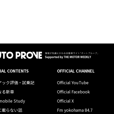
IAL CONTENTS
OFFICIAL CHANNEL
アック評価・試乗記
Official YouTube
なる新車
Official Facebook
mobile Study
Official X
に載らない話
Fm yokohama 84.7