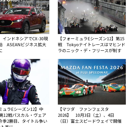
インドネシアでCX-30現
【フォーミュラEシーズン12】第15
始 ASEANビジネス拡大
戦 Tokyoナイトレースはマヒンド
に
ラのニック・デ・フリースが制す
ミュラEシーズン12】中
【マツダ ファンフェスタ
 第12戦パスカル・ヴェア
2026】 10月3日（土）、4日
今季2勝目、タイトル争い
（日）富士スピードウェイで開催
ント差に