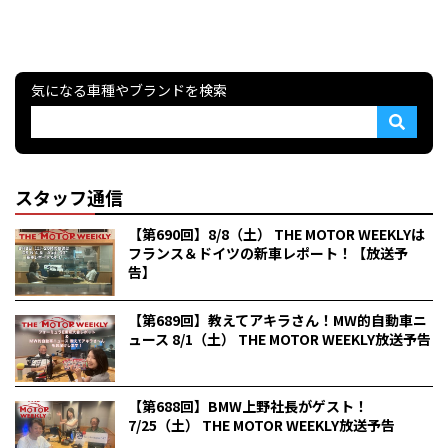
気になる車種やブランドを検索
スタッフ通信
【第690回】8/8（土） THE MOTOR WEEKLYは
フランス＆ドイツの新車レポート！【放送予
告】
【第689回】教えてアキラさん！MW的自動車ニ
ュース 8/1（土） THE MOTOR WEEKLY放送予告
【第688回】BMW上野社長がゲスト！
7/25（土） THE MOTOR WEEKLY放送予告