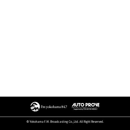
© Yokohama F.M. Broadcasting Co.,Ltd. All Right Reserved.