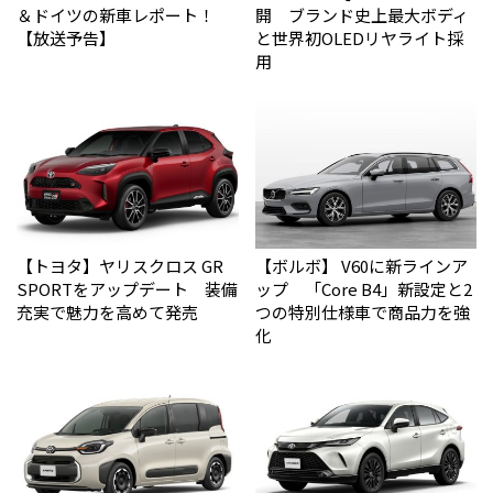
＆ドイツの新車レポート！
開 ブランド史上最大ボディ
【放送予告】
と世界初OLEDリヤライト採
用
【トヨタ】ヤリスクロス GR
【ボルボ】 V60に新ラインア
SPORTをアップデート 装備
ップ 「Core B4」新設定と2
充実で魅力を高めて発売
つの特別仕様車で商品力を強
化