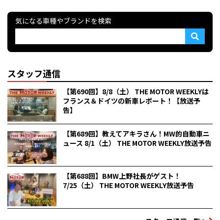
気になる車種やブランドを検索
スタッフ通信
【第690回】8/8（土） THE MOTOR WEEKLYは
フランス＆ドイツの新車レポート！【放送予
告】
【第689回】教えてアキラさん！MW的自動車ニ
ュース 8/1（土） THE MOTOR WEEKLY放送予告
【第688回】BMW上野社長がゲスト！
7/25（土） THE MOTOR WEEKLY放送予告