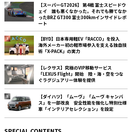
【スーパーGT2026】 第4戦 富士スピードウ
ェイ 誰も悪くなかった。それでも勝てなか
った――BRZ GT300 富士300kmインサイドレポ
ート
【BYD】日本専用軽EV「RACCO」を投入
海外メーカー初の軽市場参入を支える独自技
術「X-PACK」の実力
【レクサス】究極のVIP移動サービス
「LEXUS Flight」開始 陸・海・空をつな
ぐラグジュアリー体験を提供
【ダイハツ】「ムーヴ」「ムーヴ キャンバ
ス」を一部改良 安全性能を強化し特別仕様
車「インテリアセレクション」を設定
SPECIAL CONTENTS