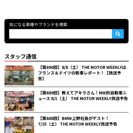
気になる車種やブランドを検索
スタッフ通信
【第690回】8/8（土） THE MOTOR WEEKLYは
フランス＆ドイツの新車レポート！【放送予
告】
【第689回】教えてアキラさん！MW的自動車ニ
ュース 8/1（土） THE MOTOR WEEKLY放送予告
【第688回】BMW上野社長がゲスト！
7/25（土） THE MOTOR WEEKLY放送予告