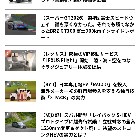
シアで電動化と軽の技術を発信
【スーパーGT2026】 第4戦 富士スピードウ
ェイ 誰も悪くなかった。それでも勝てなか
った――BRZ GT300 富士300kmインサイドレポ
ート
【レクサス】究極のVIP移動サービス
「LEXUS Flight」開始 陸・海・空をつな
ぐラグジュアリー体験を提供
【BYD】日本専用軽EV「RACCO」を投入
海外メーカー初の軽市場参入を支える独自技
術「X-PACK」の実力
【試乗記】スバル新型「レイバック S-HEV」
プロトタイプに超先行試乗！ 立駐対応の全高
1550mm変更＆ダクト廃止、待望のストロ
ングHEVの実力とは？