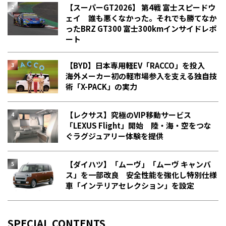
【スーパーGT2026】 第4戦 富士スピードウ
ェイ 誰も悪くなかった。それでも勝てなか
った――BRZ GT300 富士300kmインサイドレポ
ート
【BYD】日本専用軽EV「RACCO」を投入
海外メーカー初の軽市場参入を支える独自技
術「X-PACK」の実力
【レクサス】究極のVIP移動サービス
「LEXUS Flight」開始 陸・海・空をつな
ぐラグジュアリー体験を提供
【ダイハツ】「ムーヴ」「ムーヴ キャンバ
ス」を一部改良 安全性能を強化し特別仕様
車「インテリアセレクション」を設定
SPECIAL CONTENTS