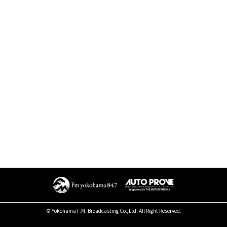
© Yokohama F.M. Broadcasting Co.,Ltd. All Right Reserved.