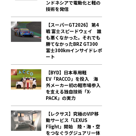
ンドネシアで電動化と軽の
技術を発信
【スーパーGT2026】 第4
戦 富士スピードウェイ 誰
も悪くなかった。それでも
勝てなかった――BRZ GT300
富士300kmインサイドレポ
ート
【BYD】日本専用軽
EV「RACCO」を投入 海
外メーカー初の軽市場参入
を支える独自技術「X-
PACK」の実力
【レクサス】究極のVIP移
動サービス「LEXUS
Flight」開始 陸・海・空
をつなぐラグジュアリー体