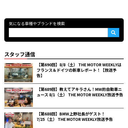
気になる車種やブランドを検索
スタッフ通信
【第690回】8/8（土） THE MOTOR WEEKLYは
フランス＆ドイツの新車レポート！【放送予
告】
【第689回】教えてアキラさん！MW的自動車ニ
ュース 8/1（土） THE MOTOR WEEKLY放送予告
【第688回】BMW上野社長がゲスト！
7/25（土） THE MOTOR WEEKLY放送予告