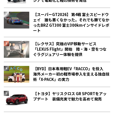
シアで電動化と軽の技術を発信
【スーパーGT2026】 第4戦 富士スピードウ
ェイ 誰も悪くなかった。それでも勝てなか
った――BRZ GT300 富士300kmインサイドレポ
ート
【レクサス】究極のVIP移動サービス
「LEXUS Flight」開始 陸・海・空をつな
ぐラグジュアリー体験を提供
【BYD】日本専用軽EV「RACCO」を投入
海外メーカー初の軽市場参入を支える独自技
術「X-PACK」の実力
【トヨタ】ヤリスクロス GR SPORTをアッ
プデート 装備充実で魅力を高めて発売