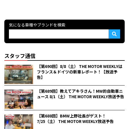
気になる車種やブランドを検索
スタッフ通信
【第690回】8/8（土） THE MOTOR WEEKLYは
フランス＆ドイツの新車レポート！【放送予
告】
【第689回】教えてアキラさん！MW的自動車ニ
ュース 8/1（土） THE MOTOR WEEKLY放送予告
【第688回】BMW上野社長がゲスト！
7/25（土） THE MOTOR WEEKLY放送予告