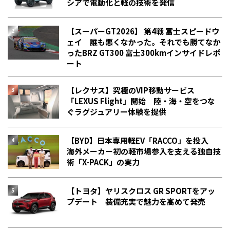
シアで電動化と軽の技術を発信
【スーパーGT2026】 第4戦 富士スピードウ
ェイ 誰も悪くなかった。それでも勝てなか
った――BRZ GT300 富士300kmインサイドレポ
ート
【レクサス】究極のVIP移動サービス
「LEXUS Flight」開始 陸・海・空をつな
ぐラグジュアリー体験を提供
【BYD】日本専用軽EV「RACCO」を投入
海外メーカー初の軽市場参入を支える独自技
術「X-PACK」の実力
【トヨタ】ヤリスクロス GR SPORTをアッ
プデート 装備充実で魅力を高めて発売