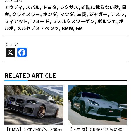
アウディ
,
スバル
,
トヨタ
,
レクサス
,
雑誌に載らない話
,
日
産
,
クライスラー
,
ホンダ
,
マツダ
,
三菱
,
ジャガー
,
テスラ
,
フィアット
,
フォード
,
フォルクスワーゲン
,
ポルシェ
,
ボ
ルボ
,
メルセデス・ベンツ
,
BMW
,
GM
シェア
X
Facebook
RELATED ARTICLE
【BMW】わずか40台、530ps
【トヨタ】GR86がさらに進