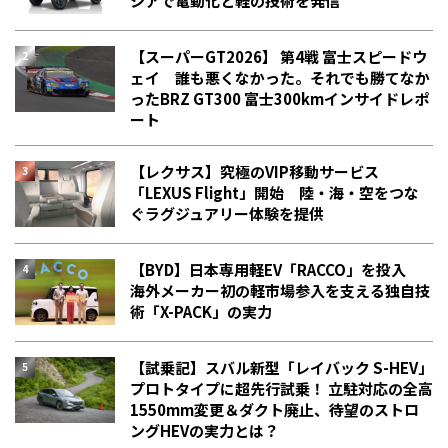
シアで電動化と軽の技術を発信
【スーパーGT2026】 第4戦 富士スピードウ
ェイ 誰も悪くなかった。それでも勝てなか
った――BRZ GT300 富士300kmインサイドレポ
ート
【レクサス】究極のVIP移動サービス
「LEXUS Flight」開始 陸・海・空をつな
ぐラグジュアリー体験を提供
【BYD】日本専用軽EV「RACCO」を投入
海外メーカー初の軽市場参入を支える独自技
術「X-PACK」の実力
【試乗記】スバル新型「レイバック S-HEV」
プロトタイプに超先行試乗！ 立駐対応の全高
1550mm変更＆ダクト廃止、待望のストロ
ングHEVの実力とは？