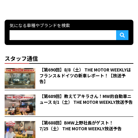
気になる車種やブランドを検索
スタッフ通信
【第690回】8/8（土） THE MOTOR WEEKLYは
フランス＆ドイツの新車レポート！【放送予
告】
【第689回】教えてアキラさん！MW的自動車ニ
ュース 8/1（土） THE MOTOR WEEKLY放送予告
【第688回】BMW上野社長がゲスト！
7/25（土） THE MOTOR WEEKLY放送予告