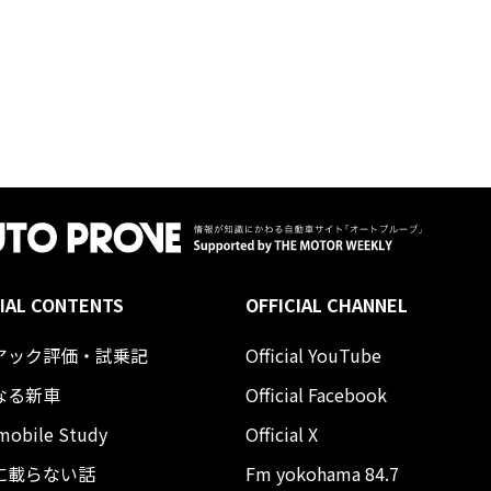
IAL CONTENTS
OFFICIAL CHANNEL
アック評価・試乗記
Official YouTube
なる新車
Official Facebook
mobile Study
Official X
に載らない話
Fm yokohama 84.7