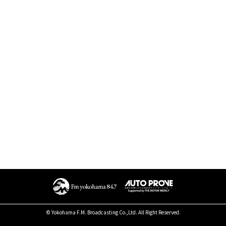
© Yokohama F.M. Broadcasting Co.,Ltd. All Right Reserved.