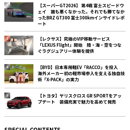
【スーパーGT2026】 第4戦 富士スピードウ
ェイ 誰も悪くなかった。それでも勝てなか
った――BRZ GT300 富士300kmインサイドレポ
ート
【レクサス】究極のVIP移動サービス
「LEXUS Flight」開始 陸・海・空をつな
ぐラグジュアリー体験を提供
【BYD】日本専用軽EV「RACCO」を投入
海外メーカー初の軽市場参入を支える独自技
術「X-PACK」の実力
【トヨタ】ヤリスクロス GR SPORTをアッ
プデート 装備充実で魅力を高めて発売
SPECIAL CONTENTS