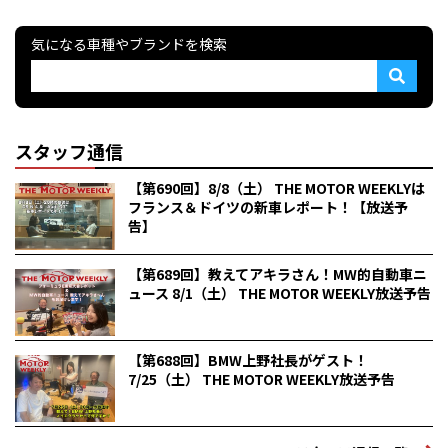
気になる車種やブランドを検索
スタッフ通信
【第690回】8/8（土） THE MOTOR WEEKLYは
フランス＆ドイツの新車レポート！【放送予
告】
【第689回】教えてアキラさん！MW的自動車ニ
ュース 8/1（土） THE MOTOR WEEKLY放送予告
【第688回】BMW上野社長がゲスト！
7/25（土） THE MOTOR WEEKLY放送予告