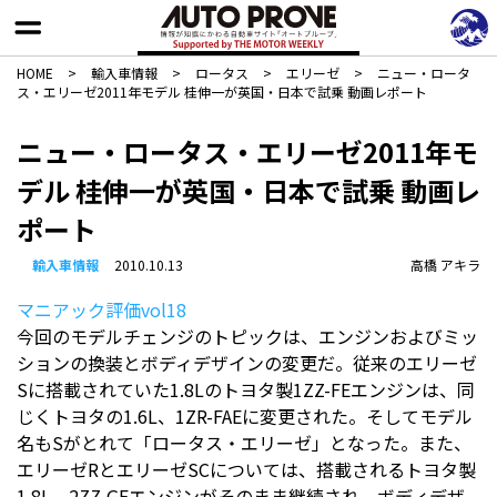
HOME
>
輸入車情報
>
ロータス
>
エリーゼ
>
ニュー・ロータ
ス・エリーゼ2011年モデル 桂伸一が英国・日本で試乗 動画レポート
ニュー・ロータス・エリーゼ2011年モ
デル 桂伸一が英国・日本で試乗 動画レ
ポート
輸入車情報
2010.10.13
高橋 アキラ
マニアック評価vol18
今回のモデルチェンジのトピックは、エンジンおよびミッ
ションの換装とボディデザインの変更だ。従来のエリーゼ
Sに搭載されていた1.8Lのトヨタ製1ZZ-FEエンジンは、同
じくトヨタの1.6L、1ZR-FAEに変更された。そしてモデル
名もSがとれて「ロータス・エリーゼ」となった。また、
エリーゼRとエリーゼSCについては、搭載されるトヨタ製
1.8L、2ZZ-GEエンジンがそのまま継続され、ボディデザ