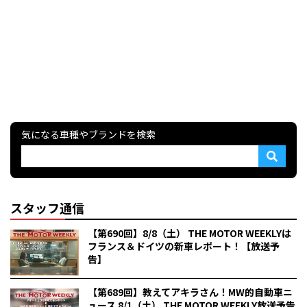
気になる車種やブランドを検索
スタッフ通信
【第690回】8/8（土） THE MOTOR WEEKLYは
フランス＆ドイツの新車レポート！【放送予
告】
【第689回】教えてアキラさん！MW的自動車ニ
ュース 8/1（土） THE MOTOR WEEKLY放送予告