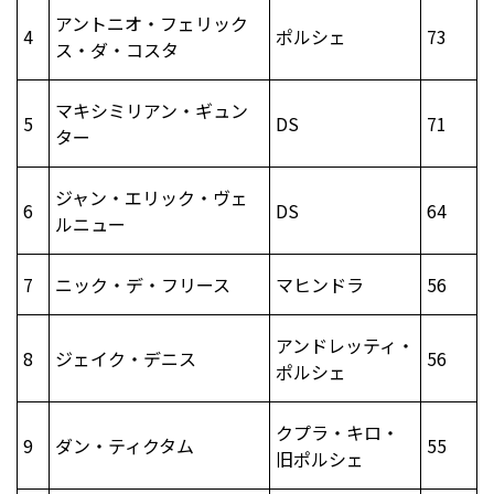
アントニオ・フェリック
4
ポルシェ
73
ス・ダ・コスタ
マキシミリアン・ギュン
5
DS
71
ター
ジャン・エリック・ヴェ
6
DS
64
ルニュー
7
ニック・デ・フリース
マヒンドラ
56
アンドレッティ・
8
ジェイク・デニス
56
ポルシェ
クプラ・キロ・
9
ダン・ティクタム
55
旧ポルシェ