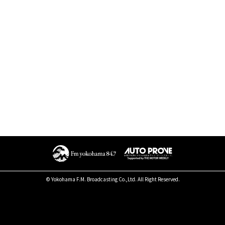
© Yokohama F.M. Broadcasting Co.,Ltd. All Right Reserved.