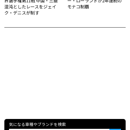
界選手権第11戦 中国・三亜
ー・ローランドが2年連続の
混沌としたレースをジェイ
モナコ制覇
ク・デニスが制す
気になる車種やブランドを検索