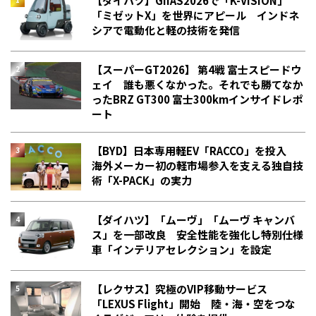
【ダイハツ】GIIAS2026で「K-VISION」
「ミゼットX」を世界にアピール インドネ
シアで電動化と軽の技術を発信
【スーパーGT2026】 第4戦 富士スピードウ
ェイ 誰も悪くなかった。それでも勝てなか
った――BRZ GT300 富士300kmインサイドレポ
ート
【BYD】日本専用軽EV「RACCO」を投入
海外メーカー初の軽市場参入を支える独自技
術「X-PACK」の実力
【ダイハツ】「ムーヴ」「ムーヴ キャンバ
ス」を一部改良 安全性能を強化し特別仕様
車「インテリアセレクション」を設定
【レクサス】究極のVIP移動サービス
「LEXUS Flight」開始 陸・海・空をつな