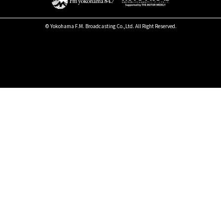
© Yokohama F.M. Broadcasting Co.,Ltd. All Right Reserved.