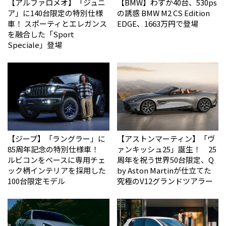
【アルファロメオ】「ジュニ
【BMW】わずか40台、530ps
ア」に140台限定の特別仕様
の誘惑 BMW M2 CS Edition
車！ スポーティとエレガンス
EDGE、1663万円で登場
を融合した「Sport
Speciale」登場
【ジープ】「ラングラー」に
【アストンマーティン】「ヴ
85周年記念の特別仕様車！
ァンキッシュ25」誕生！ 25
ルビコンをベースに専用チェ
周年を祝う世界50台限定、Q
ック柄インテリアを採用した
by Aston Martinが仕立てた
100台限定モデル
究極のV12グランドツアラー