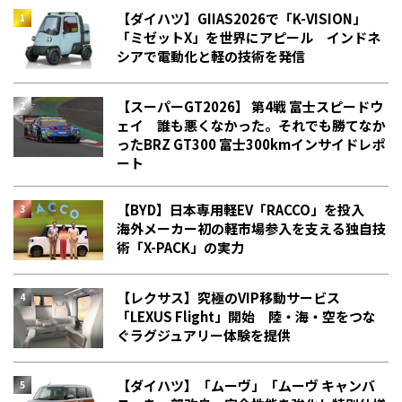
【ダイハツ】GIIAS2026で「K-VISION」
「ミゼットX」を世界にアピール インドネ
シアで電動化と軽の技術を発信
【スーパーGT2026】 第4戦 富士スピードウ
ェイ 誰も悪くなかった。それでも勝てなか
った――BRZ GT300 富士300kmインサイドレポ
ート
【BYD】日本専用軽EV「RACCO」を投入
海外メーカー初の軽市場参入を支える独自技
術「X-PACK」の実力
【レクサス】究極のVIP移動サービス
「LEXUS Flight」開始 陸・海・空をつな
ぐラグジュアリー体験を提供
【ダイハツ】「ムーヴ」「ムーヴ キャンバ