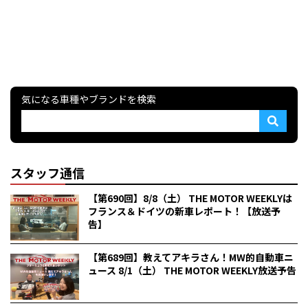
気になる車種やブランドを検索
スタッフ通信
【第690回】8/8（土） THE MOTOR WEEKLYは
フランス＆ドイツの新車レポート！【放送予
告】
【第689回】教えてアキラさん！MW的自動車ニ
ュース 8/1（土） THE MOTOR WEEKLY放送予告