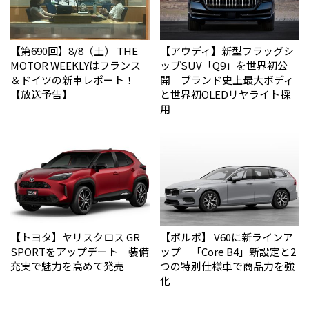
【第690回】8/8（土） THE
【アウディ】新型フラッグシ
MOTOR WEEKLYはフランス
ップSUV「Q9」を世界初公
＆ドイツの新車レポート！
開 ブランド史上最大ボディ
【放送予告】
と世界初OLEDリヤライト採
用
【トヨタ】ヤリスクロス GR
【ボルボ】 V60に新ラインア
SPORTをアップデート 装備
ップ 「Core B4」新設定と2
充実で魅力を高めて発売
つの特別仕様車で商品力を強
化