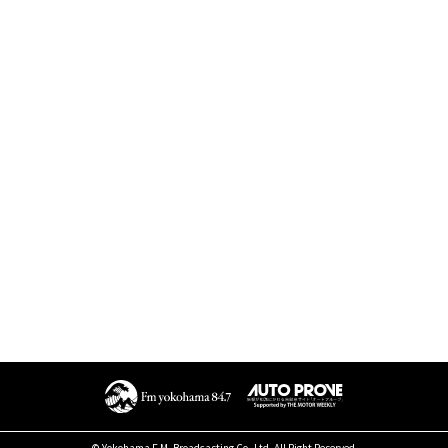
© Yokohama F.M. Broadcasting Co.,Ltd. All Right Reserved.