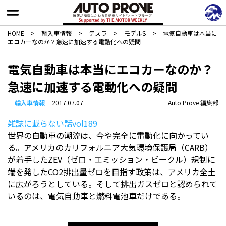
HOME
>
輸入車情報
>
テスラ
>
モデルS
>
電気自動車は本当に
エコカーなのか？急速に加速する電動化への疑問
電気自動車は本当にエコカーなのか？
急速に加速する電動化への疑問
輸入車情報
2017.07.07
Auto Prove 編集部
雑誌に載らない話vol189
世界の自動車の潮流は、今や完全に電動化に向かってい
る。アメリカのカリフォルニア大気環境保護局（CARB）
が着手したZEV（ゼロ・エミッション・ビークル）規制に
端を発したCO2排出量ゼロを目指す政策は、アメリカ全土
に広がろうとしている。そして排出ガスゼロと認められて
いるのは、電気自動車と燃料電池車だけである。