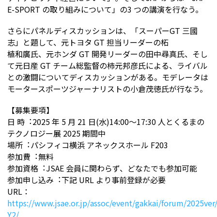
E-SPORT の取り組みについて」の3 つの講演を行なう。
さらにパネルディスカッションは、「スーパーGT 三國
志」と題して、元トヨタ GT 担当リーダーの柘
植和廣⽒、元ホンダ GT 開発リーダーの⽥中尋真⽒、そし
て元⽇産 GT チーム総監督の柿元邦彦⽒による、ライバル
との激闘についてディスカッションがある。モデレータは
モータースポーツジャーナリストの⼩倉茂徳⽒が行なう。
【募集要項】
⽇ 時︓2025 年 5 ⽉ 21 ⽇(⽔)14:00〜17:30 ⼈とくるまの
テクノロジー展 2025 期間中
場所︓パシフィコ横浜 アネックスホール F203
参加費︓無料
参加資格︓JSAE 会員に関わらず、どなたでも参加可能
参加申し込み︓下記 URL より事前登録が必要
URL：
https://www.jsae.or.jp/assoc/event/gakkai/forum/2025ver
Y2/