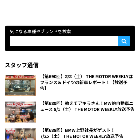
気になる車種やブランドを検索
スタッフ通信
【第690回】8/8（土） THE MOTOR WEEKLYは
フランス＆ドイツの新車レポート！【放送予
告】
【第689回】教えてアキラさん！MW的自動車ニ
ュース 8/1（土） THE MOTOR WEEKLY放送予告
【第688回】BMW上野社長がゲスト！
7/25（土） THE MOTOR WEEKLY放送予告