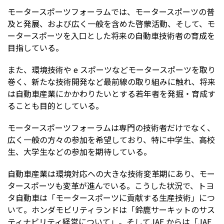
モータースポーツフォーラムでは、モータースポーツの普
及と発展、および広く⼀般を含めた啓蒙活動、そして、モ
ータースポーツを⼊⼝とした将来の⾃動⾞技術者の育成を
⽬指している。
また、環境技術や e スポーツなどモータースポーツを取り
巻く、新たな技術開発など最前線の取り組みに触れ、将来
は⾃動⾞産業にかかわりたいとする若年者を発掘・育成す
ることも⽬的としている。
モータースポーツフォーラムは専⾨の技術者だけでなく、
広く⼀般の⽅々の参加を希望しており、特に中学⽣、⾼校
⽣、⼤学⽣などの参加を期待している。
⾃動⾞産業は環境対応への⼤きな技術変⾰期にあり、モー
タースポーツも変⾰が進んでいる。こうした状況で、トヨ
タ⾃動⾞は「モータースポーツに貢献する⽣産技術」につ
いて。ホンダモビリティランドは「鈴⿅サーキットのサス
ティナビリティ経営について」。そしてJAF からは「JAF