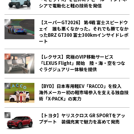
シアで電動化と軽の技術を発信
【スーパーGT2026】 第4戦 富士スピードウ
ェイ 誰も悪くなかった。それでも勝てなか
った――BRZ GT300 富士300kmインサイドレポ
ート
【レクサス】究極のVIP移動サービス
「LEXUS Flight」開始 陸・海・空をつな
ぐラグジュアリー体験を提供
【BYD】日本専用軽EV「RACCO」を投入
海外メーカー初の軽市場参入を支える独自技
術「X-PACK」の実力
【トヨタ】ヤリスクロス GR SPORTをアッ
プデート 装備充実で魅力を高めて発売