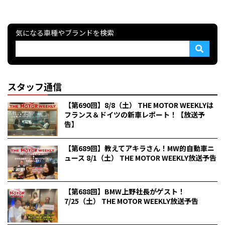
気になる車種やブランドを検索
スタッフ通信
【第690回】8/8（土） THE MOTOR WEEKLYは
フランス＆ドイツの新車レポート！【放送予
告】
【第689回】教えてアキラさん！MW的自動車ニ
ュース 8/1（土） THE MOTOR WEEKLY放送予告
【第688回】BMW上野社長がゲスト！
7/25（土） THE MOTOR WEEKLY放送予告