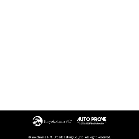
© Yokohama F.M. Broadcasting Co.,Ltd. All Right Reserved.