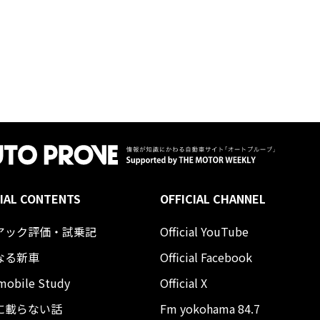
IAL CONTENTS
OFFICIAL CHANNEL
アック評価・試乗記
Official YouTube
なる新車
Official Facebook
mobile Study
Official X
に載らない話
Fm yokohama 84.7