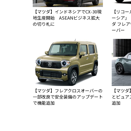
【マツダ】インドネシアでCX-30現
【リコー
地生産開始 ASEANビジネス拡大
ーシア」
の切り札に
ダ フレ
ーバー
【マツダ】フレアクロスオーバーの
【マツダ
一部改良で安全装備のアップデート
とピュア
で機能追加
追加