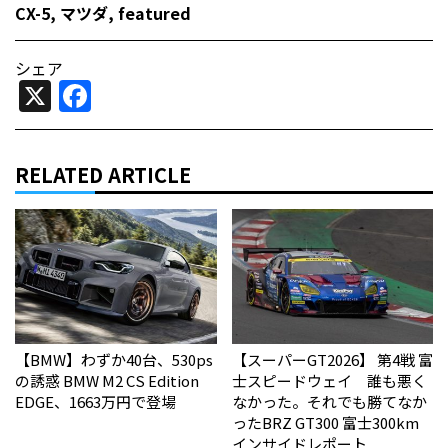
CX-5
,
マツダ
,
featured
シェア
X
Facebook
RELATED ARTICLE
【BMW】わずか40台、530ps
【スーパーGT2026】 第4戦 富
の誘惑 BMW M2 CS Edition
士スピードウェイ 誰も悪く
EDGE、1663万円で登場
なかった。それでも勝てなか
った――BRZ GT300 富士300km
インサイドレポート