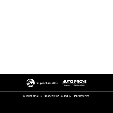
© Yokohama F.M. Broadcasting Co.,Ltd. All Right Reserved.