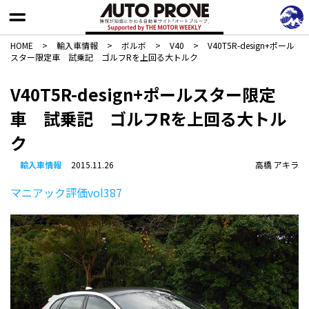
HOME
>
輸入車情報
>
ボルボ
>
V40
>
V40T5R-design+ポール
スター限定車 試乗記 ゴルフRを上回る大トルク
V40T5R-design+ポールスター限定
車 試乗記 ゴルフRを上回る大トル
ク
輸入車情報
2015.11.26
高橋 アキラ
マニアック評価vol387