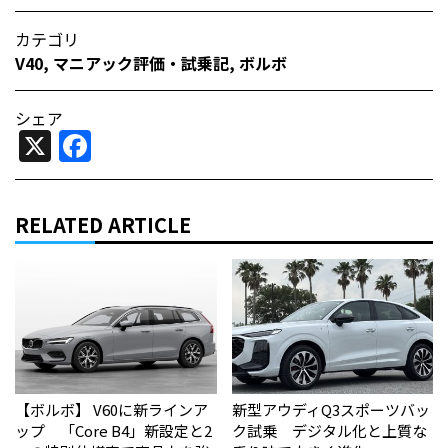
カテゴリ
V40
,
マニアック評価・試乗記
,
ボルボ
シェア
X
Facebook
RELATED ARTICLE
【ボルボ】 V60に新ラインア
新型アウディQ3スポーツバッ
ップ 「Core B4」新設定と2
ク試乗 デジタル化と上質な