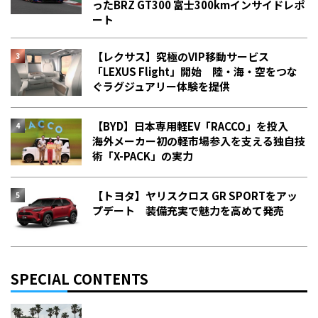
った――BRZ GT300 富士300kmインサイドレポ
ート
【レクサス】究極のVIP移動サービス
「LEXUS Flight」開始 陸・海・空をつな
ぐラグジュアリー体験を提供
【BYD】日本専用軽EV「RACCO」を投入
海外メーカー初の軽市場参入を支える独自技
術「X-PACK」の実力
【トヨタ】ヤリスクロス GR SPORTをアッ
プデート 装備充実で魅力を高めて発売
SPECIAL CONTENTS