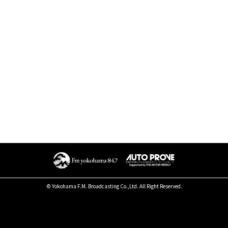
© Yokohama F.M. Broadcasting Co.,Ltd. All Right Reserved.