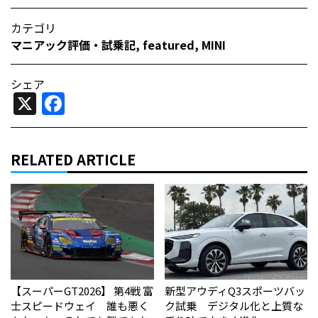
カテゴリ
マニアック評価・試乗記
,
featured
,
MINI
シェア
X
Facebook
RELATED ARTICLE
【スーパーGT2026】 第4戦 富
新型アウディQ3スポーツバッ
士スピードウェイ 誰も悪く
ク試乗 デジタル化と上質な