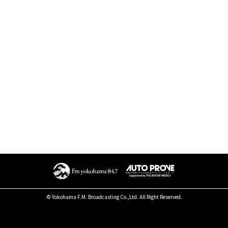
© Yokohama F.M. Broadcasting Co.,Ltd. All Right Reserved.