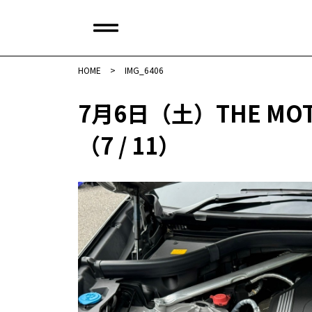
HOME
>
IMG_6406
7月6日（土）THE MOT
（7 / 11）