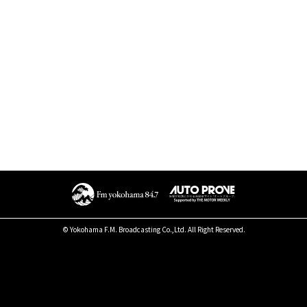
© Yokohama F.M. Broadcasting Co.,Ltd. All Right Reserved.