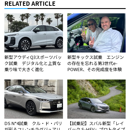
RELATED ARTICLE
新型アウディQ3スポーツバッ
新型キックス試乗 エンジン
ク試乗 デジタル化と上質な
の存在を忘れる第3世代e-
乗り味で大きく進化
POWER、その完成度を体験
DS N°4試乗 クル・ド・パリ
【試乗記】スバル新型「レイ
が彩るフレンチラグジュアリ
バック S-HEV」プロトタイプ