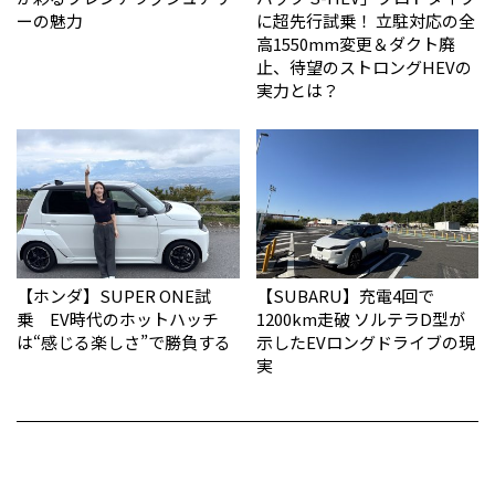
ーの魅力
に超先行試乗！ 立駐対応の全
高1550mm変更＆ダクト廃
止、待望のストロングHEVの
実力とは？
【ホンダ】SUPER ONE試
【SUBARU】充電4回で
乗 EV時代のホットハッチ
1200km走破 ソルテラD型が
は“感じる楽しさ”で勝負する
示したEVロングドライブの現
実