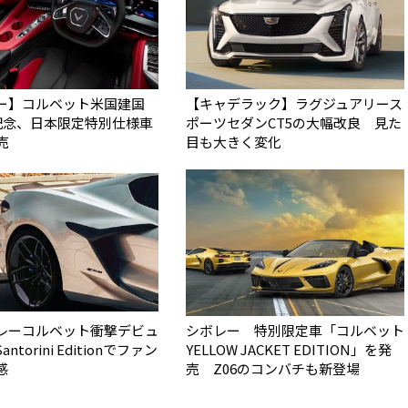
ー】コルベット米国建国
【キャデラック】ラグジュアリース
年記念、日本限定特別仕様車
ポーツセダンCT5の大幅改良 見た
売
目も大きく変化
レーコルベット衝撃デビュ
シボレー 特別限定車「コルベット
antorini Editionでファン
YELLOW JACKET EDITION」を発
感
売 Z06のコンバチも新登場