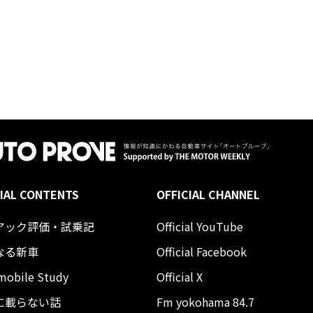
IAL CONTENTS
OFFICIAL CHANNEL
アック評価・試乗記
Official YouTube
なる新車
Official Facebook
mobile Study
Official X
に載らない話
Fm yokohama 84.7