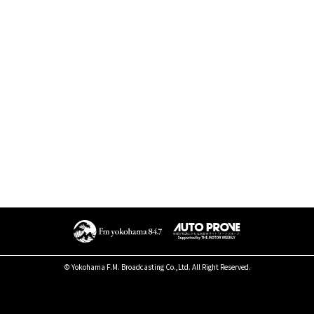
© Yokohama F.M. Broadcasting Co.,Ltd. All Right Reserved.