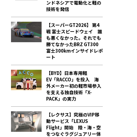
ンドネシアで電動化と軽の
技術を発信
【スーパーGT2026】 第4
戦 富士スピードウェイ 誰
も悪くなかった。それでも
勝てなかった――BRZ GT300
富士300kmインサイドレポ
ート
【BYD】日本専用軽
EV「RACCO」を投入 海
外メーカー初の軽市場参入
を支える独自技術「X-
PACK」の実力
【レクサス】究極のVIP移
動サービス「LEXUS
Flight」開始 陸・海・空
をつなぐラグジュアリー体