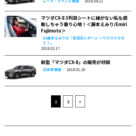
レース・イベント情報
2018.04.11
マツダCX-8 3列目シートに縁がない私も感
動しちゃう乗り心地！＜藤本えみり/Emiri
Fujimoto＞
DJ藤本えみりの「有頂天レポート ☆ワクワクさせ
て？」
2018.02.17
新型「マツダCX-8」の販売が好調
日本車情報
2018.01.20
1
2
>