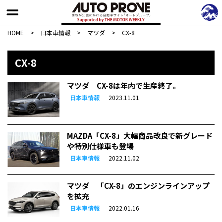
HOME
>
日本車情報​
>
マツダ
>
CX-8
CX-8
マツダ CX-8は年内で生産終了。
日本車情報
2023.11.01
MAZDA「CX-8」大幅商品改良で新グレード
や特別仕様車も登場
日本車情報
2022.11.02
マツダ 「CX-8」のエンジンラインアップ
を拡充
日本車情報
2022.01.16