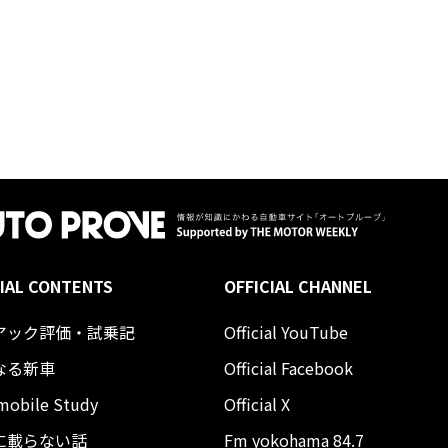
IAL CONTENTS
OFFICIAL CHANNEL
アック評価・試乗記
Official YouTube
なる新車
Official Facebook
mobile Study
Official X
に載らない話
Fm yokohama 84.7