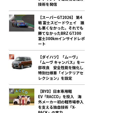
技術を発信
【スーパーGT2026】 第4
戦 富士スピードウェイ 誰
も悪くなかった。それでも
勝てなかった――BRZ GT300
富士300kmインサイドレポ
ート
【ダイハツ】「ムーヴ」
「ムーヴ キャンバス」を一
部改良 安全性能を強化し
特別仕様車「インテリアセ
レクション」を設定
【BYD】日本専用軽
EV「RACCO」を投入 海
外メーカー初の軽市場参入
を支える独自技術「X-
PACK」の実力