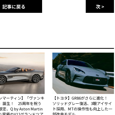
記事に戻る
次 >
ンマーティン】「ヴァンキ
【トヨタ】GR86がさらに進化！
5」誕生！ 25周年を祝う
ソリッドグレー復活、3眼アイサイ
、Q by Aston Martin
ト採用、MTの操作性も向上した一
た究極のV12グランドツア
部改良モデル