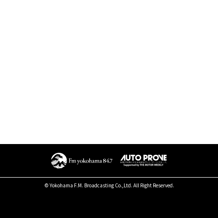
© Yokohama F.M. Broadcasting Co.,Ltd. All Right Reserved.