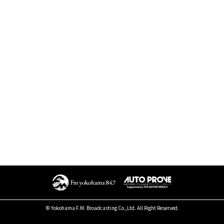
© Yokohama F.M. Broadcasting Co.,Ltd. All Right Reserved.