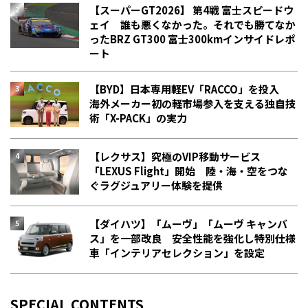
【スーパーGT2026】 第4戦 富士スピードウ
ェイ 誰も悪くなかった。それでも勝てなか
った――BRZ GT300 富士300kmインサイドレポ
ート
【BYD】日本専用軽EV「RACCO」を投入
海外メーカー初の軽市場参入を支える独自技
術「X-PACK」の実力
【レクサス】究極のVIP移動サービス
「LEXUS Flight」開始 陸・海・空をつな
ぐラグジュアリー体験を提供
【ダイハツ】「ムーヴ」「ムーヴ キャンバ
ス」を一部改良 安全性能を強化し特別仕様
車「インテリアセレクション」を設定
SPECIAL CONTENTS