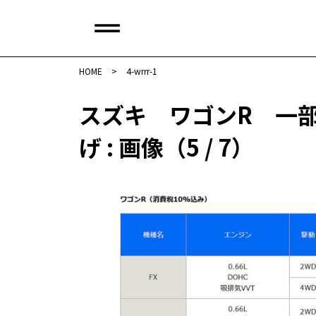
HOME
>
4-wrrr-1
スズキ ワゴンR 一
げ : 画像（5 / 7）