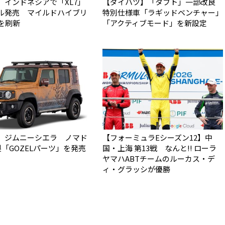
】インドネシアで「XL7」
【ダイハツ】「タフト」一部改良
ル発売 マイルドハイブリ
特別仕様車「ラギッドベンチャー」
Vを刷新
「アクティブモード」を新設定
】ジムニーシエラ ノマド
【フォーミュラEシーズン12】中
製「GOZELパーツ」を発売
国・上海 第13戦 なんと!! ローラ
ヤマハABTチームのルーカス・デ
ィ・グラッシが優勝