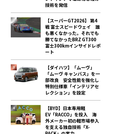
技術を発信
【スーパーGT2026】 第4
戦 富士スピードウェイ 誰
も悪くなかった。それでも
勝てなかった――BRZ GT300
富士300kmインサイドレポ
ート
【ダイハツ】「ムーヴ」
「ムーヴ キャンバス」を一
部改良 安全性能を強化し
特別仕様車「インテリアセ
レクション」を設定
【BYD】日本専用軽
EV「RACCO」を投入 海
外メーカー初の軽市場参入
を支える独自技術「X-
PACK」の実力