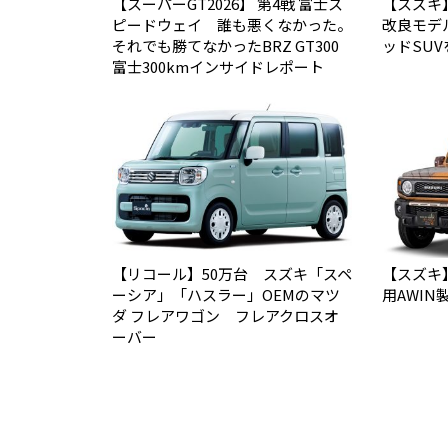
【スーパーGT2026】 第4戦 富士ス
【スズキ
ピードウェイ 誰も悪くなかった。
改良モデ
それでも勝てなかった――BRZ GT300
ッドSU
富士300kmインサイドレポート
【リコール】50万台 スズキ「スペ
【スズキ
ーシア」「ハスラー」OEMのマツ
用AWIN
ダ フレアワゴン フレアクロスオ
ーバー