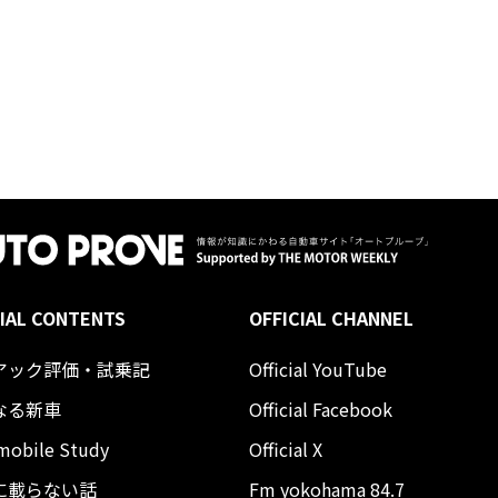
IAL CONTENTS
OFFICIAL CHANNEL
アック評価・試乗記
Official YouTube
なる新車
Official Facebook
mobile Study
Official X
に載らない話
Fm yokohama 84.7